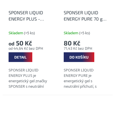
SPONSER LIQUID
SPONSER LIQUID
ENERGY PLUS -
ENERGY PURE 70 g -
Energetický gel s
Energetický gel
kofeinem
neutrální
Skladem
(>5 ks)
Skladem
(>5 ks)
50 Kč
80 Kč
od
od 44,64 Kč bez DPH
71,43 Kč bez DPH
DETAIL
DO KOŠÍKU
SPONSER LIQUID
SPONSER LIQUID
ENERGY PLUS je
ENERGY PURE je
energetický gel značky
energetický gel s
SPONSER s neutrální
neutrální příchutí, s
nebo Cola-citron příchutí
obsahem sodíku a
se sodíkem, draslíkem a
draslíku. Zdroj energie v
kofeinem. Srovnání
podobě sacharidů s
jednotlivých
různým glykemickým
energetických gelů od...
indexem ocení
především...