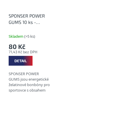
SPONSER POWER
GUMS 10 ks -
Energetičtí gumídci
Skladem
(>5 ks)
80 Kč
71,43 Kč bez DPH
DETAIL
SPONSER POWER
GUMS jsou energetické
želatinové bonbóny pro
sportovce s obsahem
kofeinu a ovocnou
příchutí, ve variantě s
příchutí Cola s BCAA,
taurinem (bez kofeinu) a
nově...