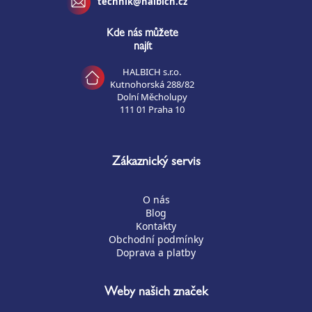
technik@halbich.cz
Kde nás můžete
najít
HALBICH s.r.o.
Kutnohorská 288/82
Dolní Měcholupy
111 01 Praha 10
Zákaznický servis
O nás
Blog
Kontakty
Obchodní podmínky
Doprava a platby
Weby našich značek