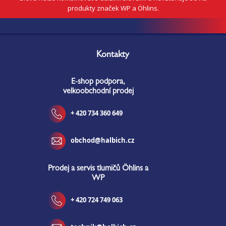
produkty značek WP a Öhlins.
Z
á
Kontakty
p
a
E-shop podpora,
t
velkoobchodní prodej
í
+ 420 734 360 649
obchod@halbich.cz
Prodej a servis tlumičů Öhlins a
WP
+ 420 724 749 063