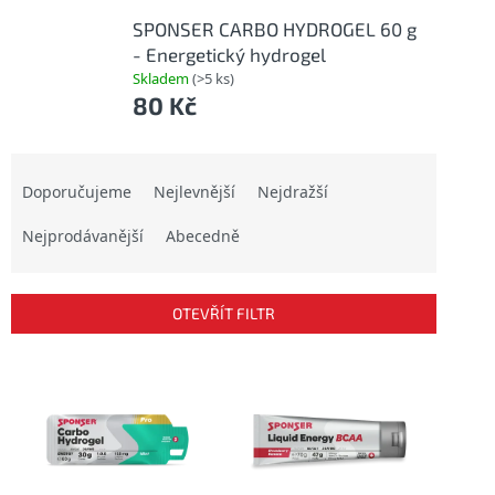
SPONSER CARBO HYDROGEL 60 g
- Energetický hydrogel
Skladem
(>5 ks)
80 Kč
Ř
a
Doporučujeme
Nejlevnější
Nejdražší
z
Nejprodávanější
Abecedně
e
n
í
p
OTEVŘÍT FILTR
r
o
V
d
ý
u
p
k
i
t
s
ů
p