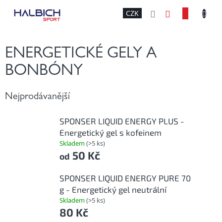
Přejít
NÁKU
CZK
na
obsah
KOŠÍK
ENERGETICKÉ GELY A
BONBÓNY
Nejprodávanější
SPONSER LIQUID ENERGY PLUS -
Energetický gel s kofeinem
Skladem
(>5 ks)
50 Kč
od
SPONSER LIQUID ENERGY PURE 70
g - Energetický gel neutrální
Skladem
(>5 ks)
80 Kč