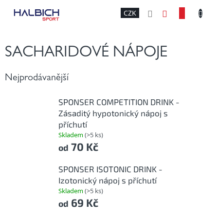
Přejít
NÁKU
CZK
na
obsah
KOŠÍK
SACHARIDOVÉ NÁPOJE
Nejprodávanější
SPONSER COMPETITION DRINK -
Zásaditý hypotonický nápoj s
příchutí
Skladem
(>5 ks)
70 Kč
od
SPONSER ISOTONIC DRINK -
Izotonický nápoj s příchutí
Skladem
(>5 ks)
69 Kč
od