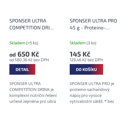
SPONSER ULTRA
SPONSER ULTRA PRO
COMPETITION DRINK
45 g - Proteino-
Neutral - Zásaditý
sacharidový nápoj
hypotonický nápoj
pro vytrvalostní
Skladem
(>5 ks)
Skladem
(3 ks)
bez příchutě
sportovce
650 Kč
145 Kč
od
od 580,36 Kč bez DPH
129,46 Kč bez DPH
DETAIL
DO KOŠÍKU
SPONSER ULTRA
SPONSER ULTRA PRO je
COMPETITION DRINK je
proteino-sacharidový
komplexní nutriční řešení
nápoj pro vysoce
určené zejména pro ultra
vytrvalostní zátěž. * bez
dlouhé, fyzicky
lepku * bez laktózy *
namáhavé výkony (8-12
bez umělých sladidel a
hodin). Zásaditý
barviv * bez...
hypotonický sportovní
nápoj s nízkým...