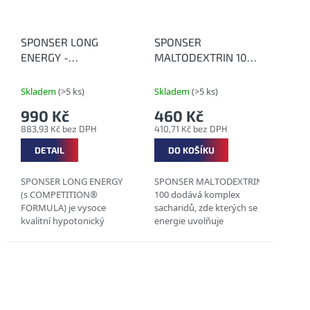
SPONSER LONG
SPONSER
ENERGY -
MALTODEXTRIN 100
Hypotonický nápoj s
(900 g) -
peptidy pro
Maltodextrin pro
Skladem
(>5 ks)
Skladem
(>5 ks)
vytrvalostní výkony s
carboloading
990 Kč
460 Kč
příchutí
883,93 Kč bez DPH
410,71 Kč bez DPH
DETAIL
DO KOŠÍKU
SPONSER LONG ENERGY
SPONSER MALTODEXTRIN
(s COMPETITION®
100 dodává komplex
FORMULA) je vysoce
sacharidů, zde kterých se
kvalitní hypotonický
energie uvolňuje
sportovní nápoj, který je
postupně. Chuťově
zásaditý, má nízkou
neutrální prášek je
osmolalitu a obsahuje 5-
vyroben z kukuřičného
10 % proteinu ve formě...
škrobu. Ideální v
období...