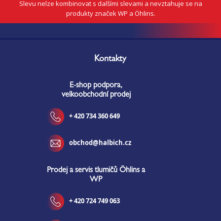
Slevu nelze kombinovat s dalšími slevami a nevztahuje se na
produkty značek WP a Öhlins.
Z
á
Kontakty
p
a
E-shop podpora,
t
velkoobchodní prodej
í
+ 420 734 360 649
obchod@halbich.cz
Prodej a servis tlumičů Öhlins a
WP
+ 420 724 749 063