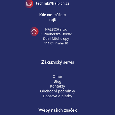
technik@halbich.cz
Kde nás můžete
najít
HALBICH s.r.o.
Kutnohorská 288/82
Dolní Měcholupy
111 01 Praha 10
Zákaznický servis
O nás
Blog
Kontakty
Obchodní podmínky
Doprava a platby
Weby našich značek