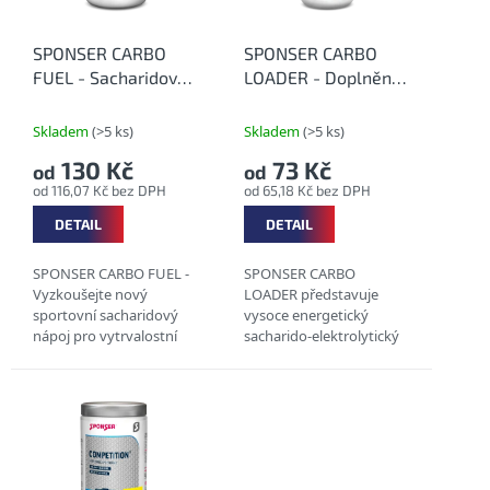
p
r
o
SPONSER CARBO
SPONSER CARBO
d
FUEL - Sacharidový
LOADER - Doplnění
u
nápoj s polyfenoly
zásob glykogenu
k
bez příchutě
Skladem
(>5 ks)
Skladem
(>5 ks)
t
130 Kč
73 Kč
od
od
ů
od 116,07 Kč bez DPH
od 65,18 Kč bez DPH
DETAIL
DETAIL
SPONSER CARBO FUEL -
SPONSER CARBO
Vyzkoušejte nový
LOADER představuje
sportovní sacharidový
vysoce energetický
nápoj pro vytrvalostní
sacharido-elektrolytický
disciplíny se sodíkem,
nápoj speciálně vyvinutý
polyfenoly a rozpustnou
pro tvorbu energetických
vlákninou pro
rezerv (carboloading),
optimalizaci Vašeho
zejména před...
výkonu a...