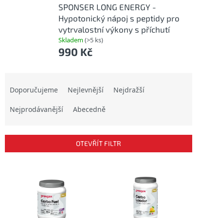
SPONSER LONG ENERGY -
Hypotonický nápoj s peptidy pro
vytrvalostní výkony s příchutí
Skladem
(>5 ks)
990 Kč
Ř
a
Doporučujeme
Nejlevnější
Nejdražší
z
Nejprodávanější
Abecedně
e
n
í
p
OTEVŘÍT FILTR
r
o
V
d
ý
u
p
k
i
t
s
ů